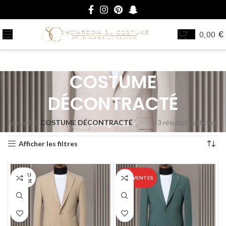
0,00
€
COSTUME
DÉCONTRACTÉ
Accueil
COSTUME DÉCONTRACTÉ
3 résultats affichés
Catégories
Afficher les filtres
EN RU
TOP VENTES
PTURE