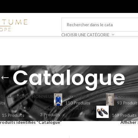
CHOISIR UNE CATÉGORIE
Catalogue
GE GARÇON D’HONNEUR
COSTUME 3 PIÈCES
COSTUME
its
110 Produits
93 Produit
COSTUME DÉCONTRACTÉ
SAFARI & ABACOS
CHAUSSURE
3 Produits
15 Produits
169 Produits
roduits identifiés “Catalogue”
Afficher