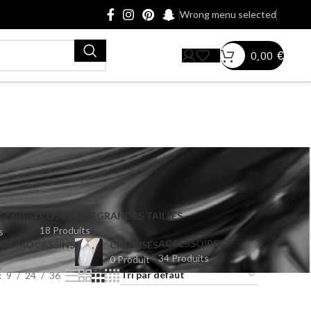
Wrong menu selected
0,00
€
COSTUMES GRANDES TAILLES
 CROISÉ
18 Produits
s
ACCESSOIRES
S & MOCASSINS
CHEMISES
34 Produits
0 Produit
9
24
36