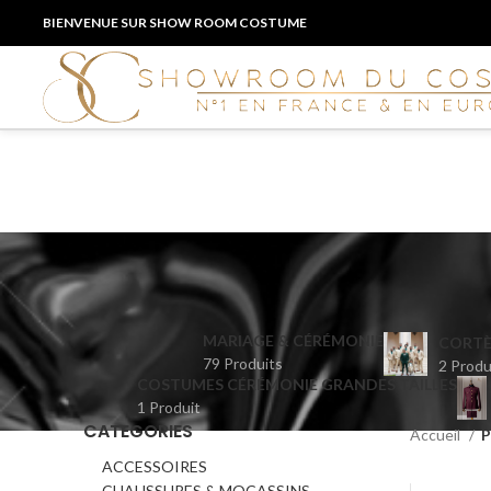
BIENVENUE SUR SHOW ROOM COSTUME
MARIAGE & CÉRÉMONIE
CORTÈ
79 Produits
2 Produ
COSTUMES CÉRÉMONIE GRANDES TAILLES
1 Produit
CATEGORIES
Accueil
P
ACCESSOIRES
CHAUSSURES & MOCASSINS