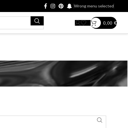
Wrong menu selected
0,00
€