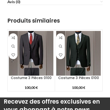
Avis (0)
58
60
62
Produits similaires
64
66
68
70
72
Costume 3 Pièces 0100
Costume 3 Pièces 0100
Co
100,00
€
100,00
€
Recevez des offres exclusives en
vous abonnant à notre news