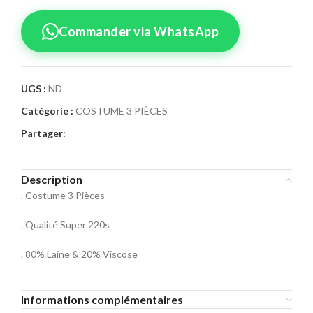
Commander via WhatsApp
UGS :
ND
Catégorie :
COSTUME 3 PIÈCES
Confirmez votre
Partager:
commande
Sélectionnez la taille pour le produit
Description
Costume 3 Pièces 09
. Costume 3 Pièces
Taille Costume
. Qualité Super 220s
46
48
50
. 80% Laine & 20% Viscose
52
54
56
Informations complémentaires