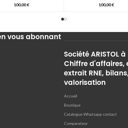
100,00
€
100,00
€
 en vous abonnant
Société ARISTOL à
Chiffre d'affaires, 
extrait RNE, bilans
valorisation
Accueil
Boutique
Catalogue Whatsapp contact
Comparateur