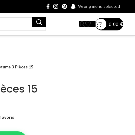
Wrong menu selected
0,00
€
tume 3 Pièces 15
èces 15
favoris