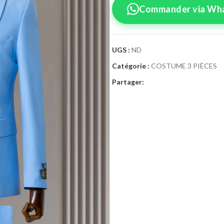
Commander via Wh
UGS :
ND
Catégorie :
COSTUME 3 PIÈCES
Confirmez vo
Partager:
Sélectionnez la tai
Costume 3
Taille Costume
46
4
52
5
58
6