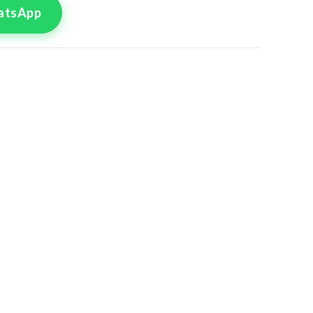
atsApp
tre commande
lle pour le produit
 Pièces 15
8
50
4
56
0
62