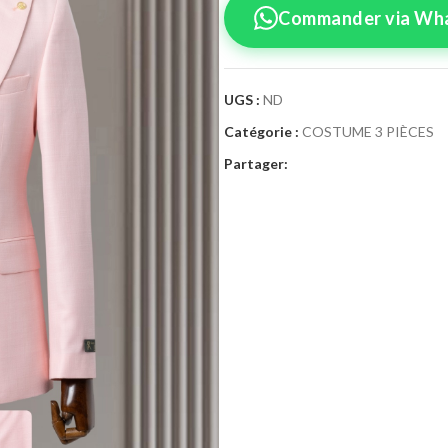
Commander via Wh
UGS :
ND
Catégorie :
COSTUME 3 PIÈCES
Confirmez vo
Partager:
Sélectionnez la tai
Costume 3
Taille Costume
46
4
52
5
58
6