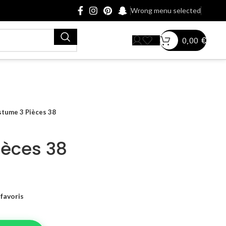
Wrong menu selected
0,00
€
tume 3 Pièces 38
ièces 38
favoris