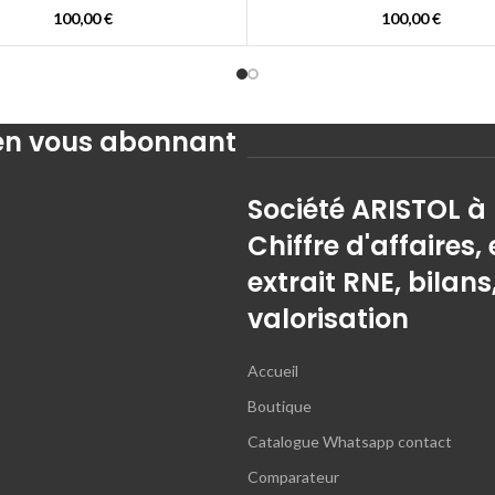
100,00
€
100,00
€
 en vous abonnant
Société ARISTOL à
Chiffre d'affaires, 
extrait RNE, bilans
valorisation
Accueil
Boutique
Catalogue Whatsapp contact
Comparateur