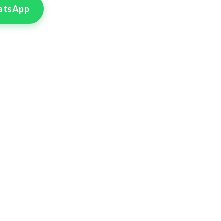
atsApp
tre commande
lle pour le produit
 Pièces 38
8
50
4
56
0
62