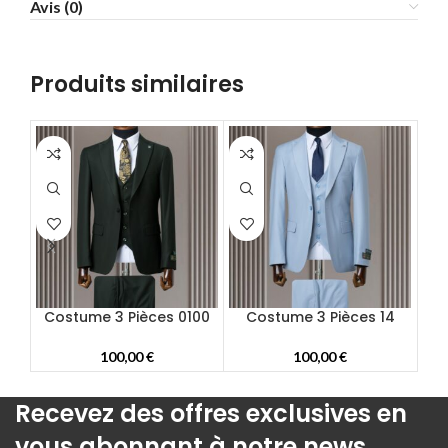
Avis (0)
58
60
62
Produits similaires
64
66
68
70
72
Costume 3 Pièces 0100
Costume 3 Pièces 14
C
100,00
€
100,00
€
Recevez des offres exclusives en
vous abonnant à notre news