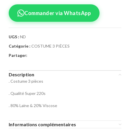
Commander via WhatsApp
UGS :
ND
Catégorie :
COSTUME 3 PIÈCES
Confirmez votre
Partager:
commande
Sélectionnez la taille pour le produit
Description
Costume 3 Pièces 43
. Costume 3 pièces
Taille Costume
. Qualité Super 220s
46
48
50
. 80% Laine & 20% Viscose
52
54
56
Informations complémentaires