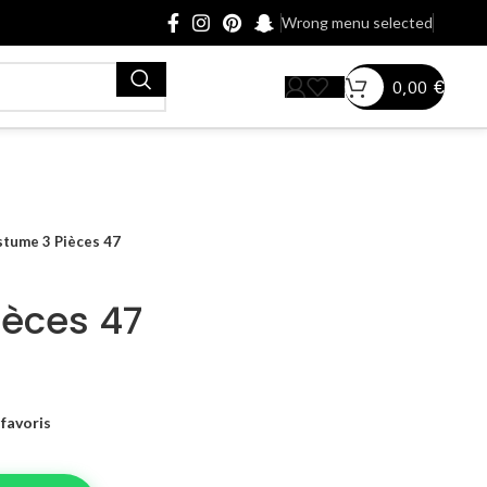
Wrong menu selected
0,00
€
tume 3 Pièces 47
ièces 47
favoris