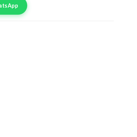
atsApp
tre commande
lle pour le produit
 Pièces 47
8
50
4
56
0
62