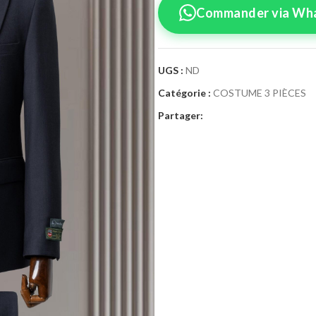
Commander via Wh
UGS :
ND
Catégorie :
COSTUME 3 PIÈCES
Confirmez vo
Partager:
Sélectionnez la tai
Costume 3
Taille Costume
46
4
52
5
58
6