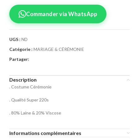
Commander via WhatsApp
UGS :
ND
Catégorie :
MARIAGE & CÉRÉMONIE
Confirmez votre
Partager:
commande
Sélectionnez la taille pour le produit
Description
Costume Cérémonie M5
. Costume Cérémonie
Taille Costume
. Qualité Super 220s
46
48
50
. 80% Laine & 20% Viscose
52
54
56
Informations complémentaires