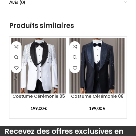
Avis (0)
58
60
62
Produits similaires
64
66
68
70
72
Costume Cérémonie 05
Costume Cérémonie 08
Co
199,00
€
199,00
€
Recevez des offres exclusives en