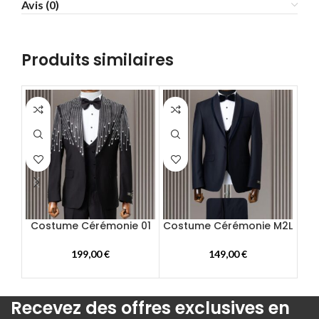
Avis (0)
58
60
62
Produits similaires
64
66
68
70
72
Costume Cérémonie 01
Costume Cérémonie M2L
Cos
199,00
€
149,00
€
Recevez des offres exclusives en