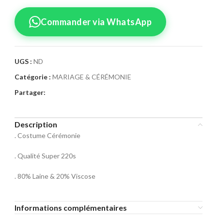
Commander via WhatsApp
UGS :
ND
Catégorie :
MARIAGE & CÉRÉMONIE
Confirmez votre
Partager:
commande
Sélectionnez la taille pour le produit
Description
Costume Cérémonie M8
. Costume Cérémonie
Taille Costume
. Qualité Super 220s
46
48
50
. 80% Laine & 20% Viscose
52
54
56
Informations complémentaires