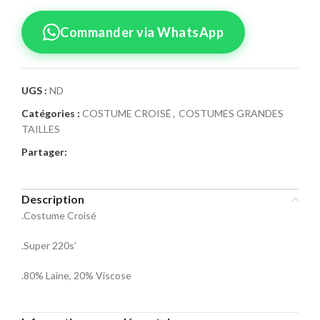
Commander via WhatsApp
UGS :
ND
Catégories :
COSTUME CROISÉ
,
COSTUMES GRANDES
Confirmez votre
TAILLES
commande
Partager:
Sélectionnez la taille pour le produit
Costume Croisé 23
Description
.Costume Croisé
Taille Costume
.Super 220s’
46
48
50
.80% Laine, 20% Viscose
52
54
56