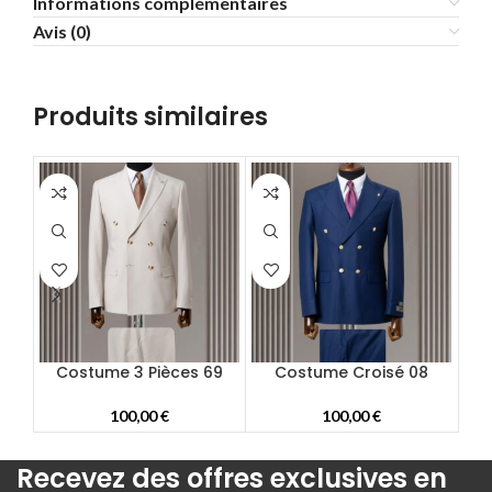
Informations complémentaires
Avis (0)
58
60
62
Produits similaires
64
66
68
70
72
Costume 3 Pièces 69
Costume Croisé 08
100,00
€
100,00
€
Recevez des offres exclusives en