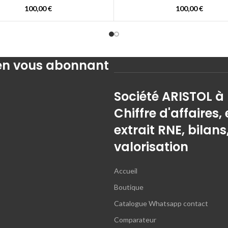
100,00
€
100,00
€
 en vous abonnant
Société ARISTOL à
Chiffre d'affaires, 
extrait RNE, bilans
valorisation
Accueil
Boutique
Catalogue Whatsapp contact
Comparateur