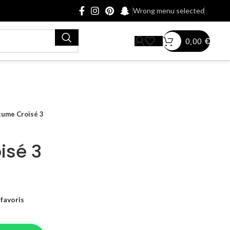
Wrong menu selected
0,00
€
tume Croisé 3
isé 3
favoris