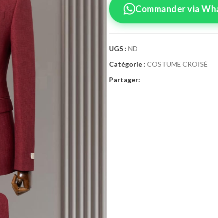
Commander via Wh
UGS :
ND
Catégorie :
COSTUME CROISÉ
Confirmez vo
Partager:
Sélectionnez la tai
Costume 
Taille Costume
46
4
52
5
58
6