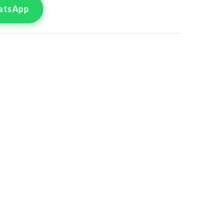
atsApp
tre commande
lle pour le produit
Croisé 3
8
50
4
56
0
62