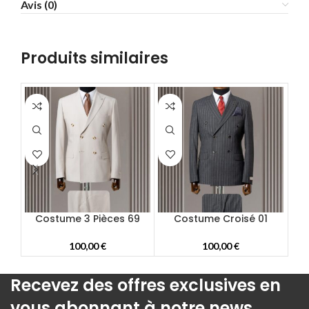
Avis (0)
58
60
62
Produits similaires
64
66
68
70
72
Costume 3 Pièces 69
Costume Croisé 01
100,00
€
100,00
€
Recevez des offres exclusives en
vous abonnant à notre news