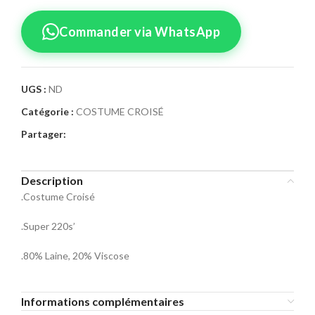
Commander via WhatsApp
UGS :
ND
Catégorie :
COSTUME CROISÉ
Confirmez votre
Partager:
commande
Sélectionnez la taille pour le produit
Description
Costume Croisé 58
.Costume Croisé
Taille Costume
.Super 220s’
46
48
50
.80% Laine, 20% Viscose
52
54
56
Informations complémentaires