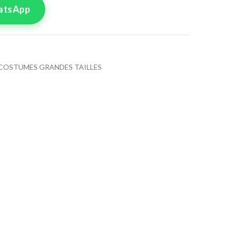
atsApp
COSTUMES GRANDES TAILLES
tre commande
lle pour le produit
Croisé 58
8
50
4
56
0
62