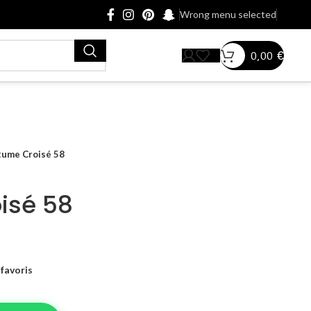
Wrong menu selected
0,00
€
tume Croisé 58
isé 58
favoris