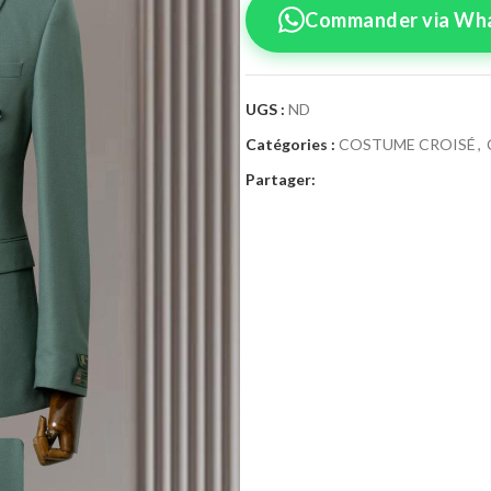
Commander via Wh
UGS :
ND
Catégories :
COSTUME CROISÉ
,
Confirmez vo
Partager:
Sélectionnez la tai
Costume 
Taille Costume
46
4
52
5
58
6