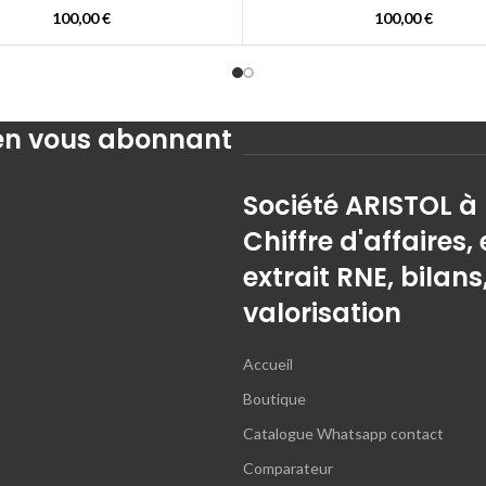
100,00
€
100,00
€
 en vous abonnant
Société ARISTOL à
Chiffre d'affaires, 
extrait RNE, bilans
valorisation
Accueil
Boutique
Catalogue Whatsapp contact
Comparateur