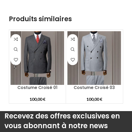
58
60
62
Produits similaires
64
66
68
70
72
Costume Croisé 01
Costume Croisé 03
100,00
€
100,00
€
Recevez des offres exclusives en
vous abonnant à notre news