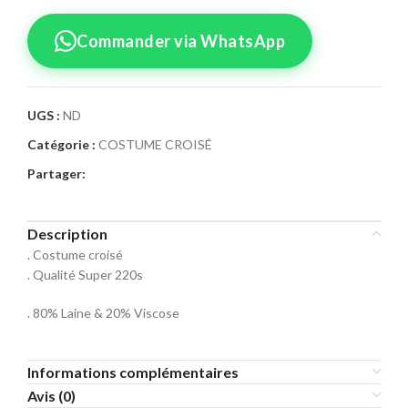
Commander via WhatsApp
UGS :
ND
Catégorie :
COSTUME CROISÉ
Confirmez votre
Partager:
commande
Sélectionnez la taille pour le produit
Description
Costume Croisé 58
. Costume croisé
. Qualité Super 220s
Taille Costume
. 80% Laine & 20% Viscose
46
48
50
Informations complémentaires
52
54
56
Avis (0)