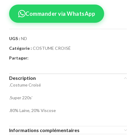
Commander via WhatsApp
UGS :
ND
Catégorie :
COSTUME CROISÉ
Confirmez votre
Partager:
commande
Sélectionnez la taille pour le produit
Description
Costume Croisé à Boucle 08
.Costume Croisé
Taille Costume
.Super 220s’
46
48
50
.80% Laine, 20% Viscose
52
54
56
Informations complémentaires