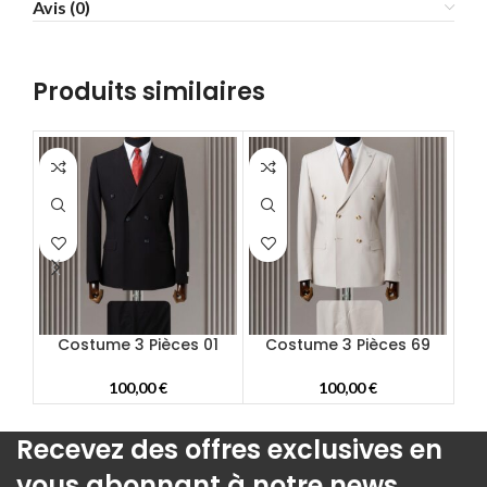
Avis (0)
58
60
62
Produits similaires
64
66
68
70
72
Costume 3 Pièces 01
Costume 3 Pièces 69
100,00
€
100,00
€
Recevez des offres exclusives en
vous abonnant à notre news