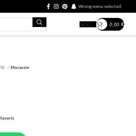
Wrong menu selected
0,00
€
INS
Mocassin
favoris