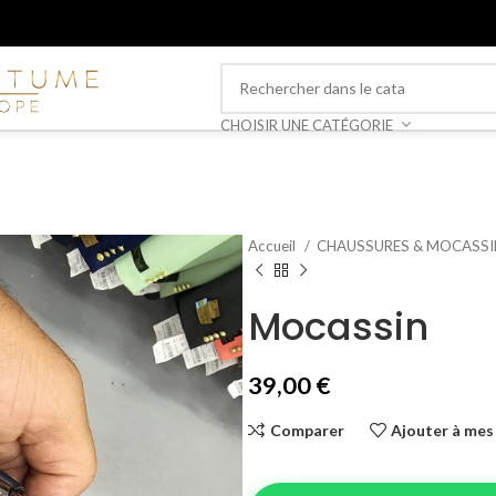
CHOISIR UNE CATÉGORIE
Accueil
CHAUSSURES & MOCASS
Mocassin
39,00
€
Comparer
Ajouter à mes 