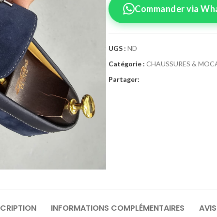
Commander via Wh
UGS :
ND
Catégorie :
CHAUSSURES & MOC
Confirmez vo
Partager:
Sélectionnez la tai
Moca
Pointure
40
4
46
4
CRIPTION
INFORMATIONS COMPLÉMENTAIRES
AVIS