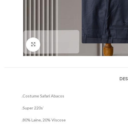
Agrandir
DES
.Costume Safari Abacos
.Super 220s’
.80% Laine, 20% Viscose