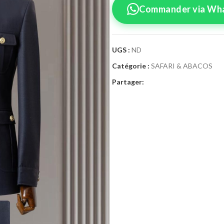
Commander via Wh
UGS :
ND
Catégorie :
SAFARI & ABACOS
Confirmez vo
Partager:
Sélectionnez la tai
Safari
Taille Costume
46
4
52
5
58
6