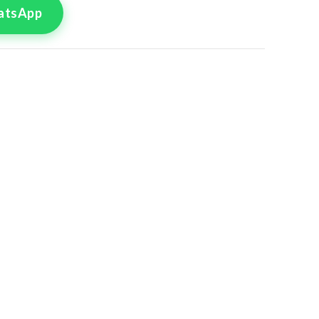
atsApp
tre commande
lle pour le produit
 Abacos
8
50
4
56
0
62