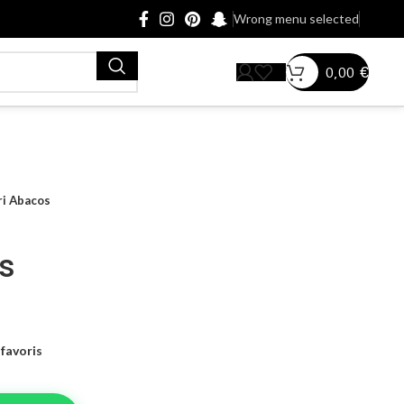
Wrong menu selected
0,00
€
ri Abacos
s
favoris