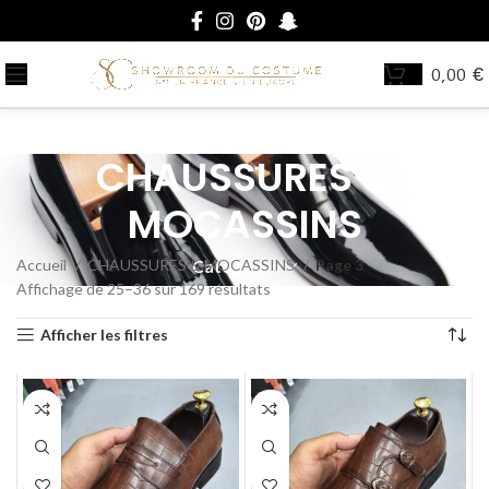
0,00
€
CHAUSSURES &
MOCASSINS
Accueil
CHAUSSURES & MOCASSINS
Page 3
Catégories
Affichage de 25–36 sur 169 résultats
Afficher les filtres