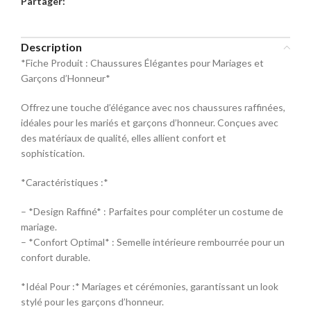
Partager:
commande
Sélectionnez la taille pour le produit
Description
Mocassin
*Fiche Produit : Chaussures Élégantes pour Mariages et
Garçons d’Honneur*
Pointure
Offrez une touche d’élégance avec nos chaussures raffinées,
40
42
44
idéales pour les mariés et garçons d’honneur. Conçues avec
des matériaux de qualité, elles allient confort et
sophistication.
46
48
*Caractéristiques :*
– *Design Raffiné* : Parfaites pour compléter un costume de
mariage.
– *Confort Optimal* : Semelle intérieure rembourrée pour un
confort durable.
*Idéal Pour :* Mariages et cérémonies, garantissant un look
stylé pour les garçons d’honneur.