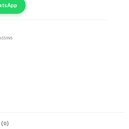
atsApp
ASSINS
tre commande
lle pour le produit
ssin
2
44
8
 (0)