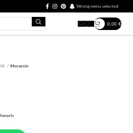
Wrong menu selected
0,00
€
INS
Mocassin
favoris