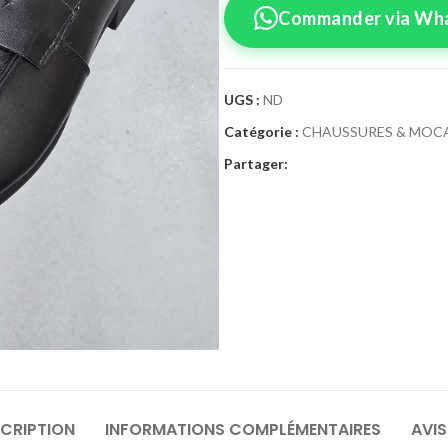
Commander via Wh
UGS :
ND
Catégorie :
CHAUSSURES & MOC
Confirmez vo
Partager:
Sélectionnez la tai
Moca
Pointure
40
4
46
4
CRIPTION
INFORMATIONS COMPLÉMENTAIRES
AVIS