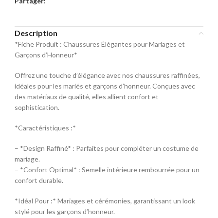
Partager:
commande
Sélectionnez la taille pour le produit
Description
Mocassin
*Fiche Produit : Chaussures Élégantes pour Mariages et
Garçons d’Honneur*
Pointure
Offrez une touche d’élégance avec nos chaussures raffinées,
40
42
44
idéales pour les mariés et garçons d’honneur. Conçues avec
des matériaux de qualité, elles allient confort et
sophistication.
46
48
*Caractéristiques :*
– *Design Raffiné* : Parfaites pour compléter un costume de
mariage.
– *Confort Optimal* : Semelle intérieure rembourrée pour un
confort durable.
*Idéal Pour :* Mariages et cérémonies, garantissant un look
stylé pour les garçons d’honneur.