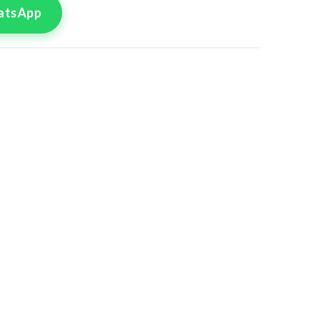
atsApp
tre commande
lle pour le produit
 Pièces 04
8
50
4
56
0
62