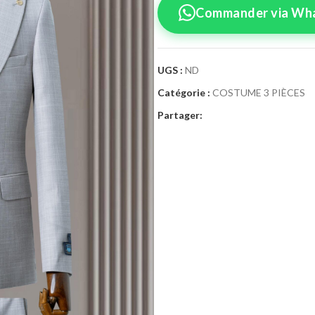
Commander via Wh
UGS :
ND
Catégorie :
COSTUME 3 PIÈCES
Confirmez vo
Partager:
Sélectionnez la tai
Costume 3
Taille Costume
46
4
52
5
58
6