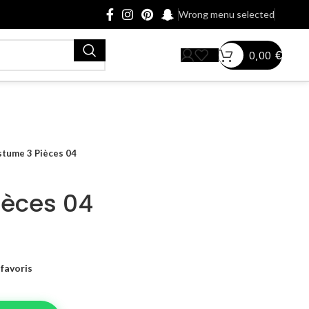
Wrong menu selected
0,00
€
tume 3 Pièces 04
ièces 04
favoris