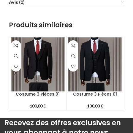
Avis (0)
58
60
62
Produits similaires
64
66
68
70
72
Costume 3 Pièces 01
Costume 3 Pièces 01
Co
100,00
€
100,00
€
Recevez des offres exclusives en
vous abonnant à notre news