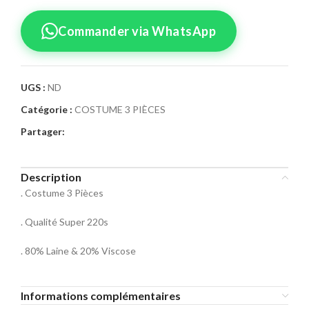
Commander via WhatsApp
UGS :
ND
Catégorie :
COSTUME 3 PIÈCES
Confirmez votre
Partager:
commande
Sélectionnez la taille pour le produit
Description
Costume 3 Pièces 0900
. Costume 3 Pièces
Taille Costume
. Qualité Super 220s
46
48
50
. 80% Laine & 20% Viscose
52
54
56
Informations complémentaires