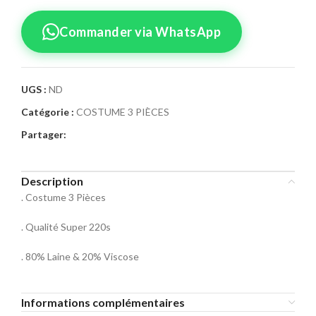
Commander via WhatsApp
UGS :
ND
Catégorie :
COSTUME 3 PIÈCES
Confirmez votre
Partager:
commande
Sélectionnez la taille pour le produit
Description
Costume 3 Pièces 39
. Costume 3 Pièces
Taille Costume
. Qualité Super 220s
46
48
50
. 80% Laine & 20% Viscose
52
54
56
Informations complémentaires