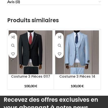
Avis (0)
58
60
62
Produits similaires
64
66
68
70
72
Costume 3 Pièces 0117
Costume 3 Pièces 14
C
100,00
€
100,00
€
Recevez des offres exclusives en
vous abonnant à notre news