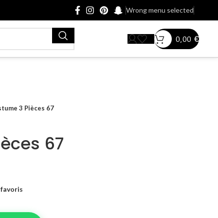
Wrong menu selected
0,00
€
tume 3 Pièces 67
ièces 67
favoris