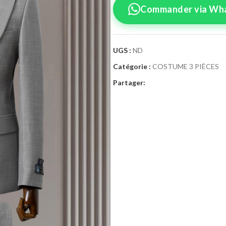
Commander via Wh
UGS :
ND
Catégorie :
COSTUME 3 PIÈCES
Confirmez vo
Partager:
Sélectionnez la tai
Costume 3
Taille Costume
46
4
52
5
58
6