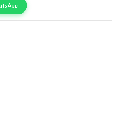
atsApp
tre commande
lle pour le produit
 Pièces 67
8
50
4
56
0
62