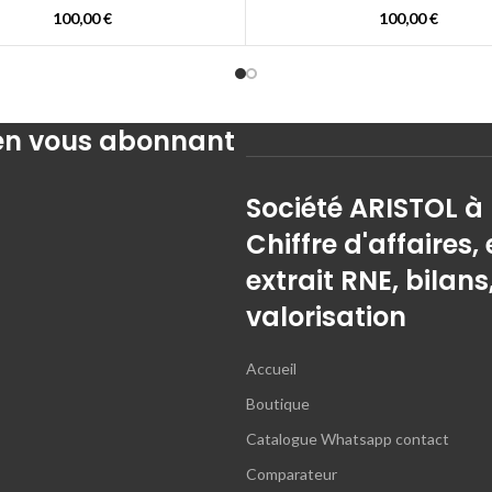
100,00
€
100,00
€
 en vous abonnant
Société ARISTOL à
Chiffre d'affaires, 
extrait RNE, bilans
valorisation
Accueil
Boutique
Catalogue Whatsapp contact
Comparateur