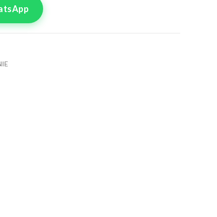
atsApp
IE
tre commande
lle pour le produit
rémonie M2L
8
50
4
56
0
62