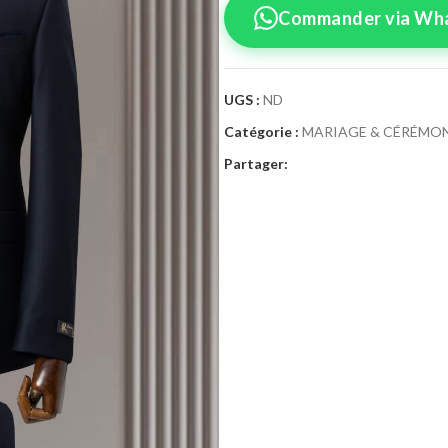
Commander via Wh
UGS :
ND
Catégorie :
MARIAGE & CÉRÉMON
Confirmez vo
Partager:
Sélectionnez la tai
Costume Cé
Taille Costume
46
4
52
5
58
6