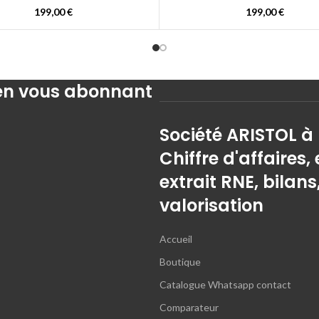
199,00
€
199,00
€
 en vous abonnant
Société ARISTOL à
Chiffre d'affaires, 
extrait RNE, bilans
valorisation
Accueil
Boutique
Catalogue Whatsapp contact
Comparateur