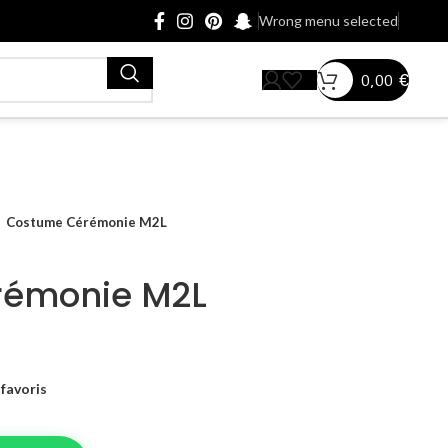
Wrong menu selected
0,00
€
Costume Cérémonie M2L
rémonie M2L
favoris