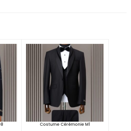
08
Costume Cérémonie M1
C