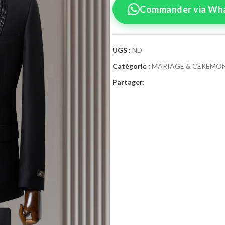
Commander via Wh
UGS :
ND
Catégorie :
MARIAGE & CÉRÉMON
Confirmez vo
Partager:
Sélectionnez la tai
Costume Cé
Taille Costume
46
4
52
5
58
6