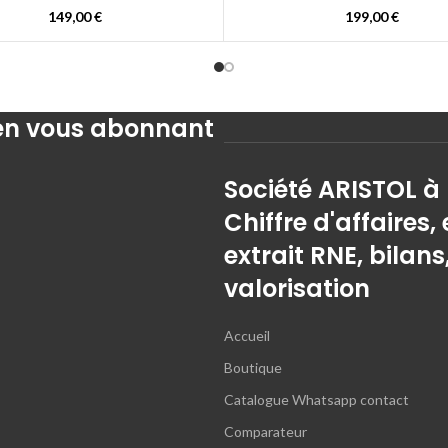
149,00
€
199,00
€
 en vous abonnant
Société ARISTOL à
Chiffre d'affaires, 
extrait RNE, bilans
valorisation
Accueil
Boutique
Catalogue Whatsapp contact
Comparateur