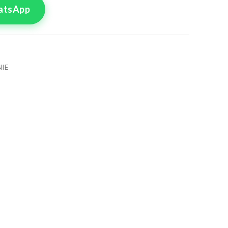
atsApp
IE
tre commande
lle pour le produit
rémonie 13
8
50
4
56
0
62