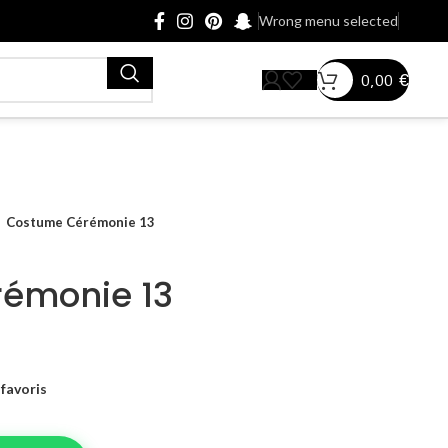
Wrong menu selected
0,00
€
Costume Cérémonie 13
émonie 13
favoris