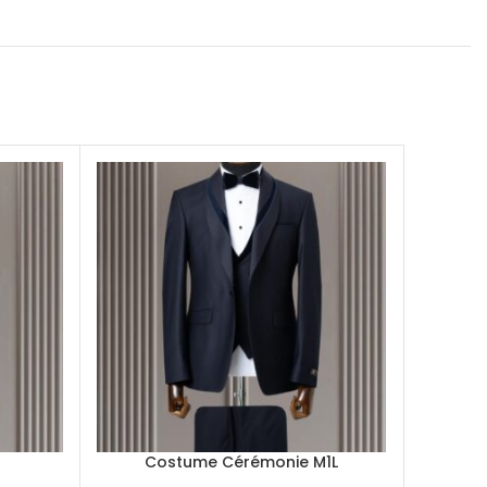
E
Costume Cérémonie M1L
Co