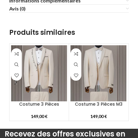
Informations complémentaires
Avis (0)
58
60
62
Produits similaires
64
66
68
70
72
Costume 3 Pièces
Costume 3 Pièces M3
Co
149,00
€
149,00
€
Recevez des offres exclusives en