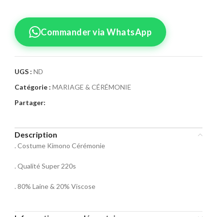
Commander via WhatsApp
UGS :
ND
Catégorie :
MARIAGE & CÉRÉMONIE
Confirmez votre
Partager:
commande
Sélectionnez la taille pour le produit
Description
Costume Kimono Cérémonie 08
. Costume Kimono Cérémonie
Taille Costume
. Qualité Super 220s
46
48
50
. 80% Laine & 20% Viscose
52
54
56