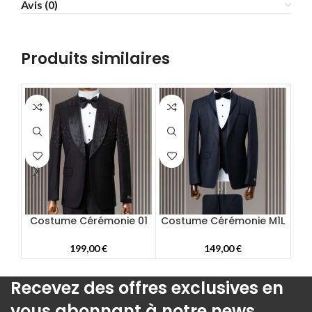
Avis (0)
58
60
62
Produits similaires
64
66
68
70
72
Costume Cérémonie 01
Costume Cérémonie M1L
Cos
199,00
€
149,00
€
Recevez des offres exclusives en
vous abonnant à notre news