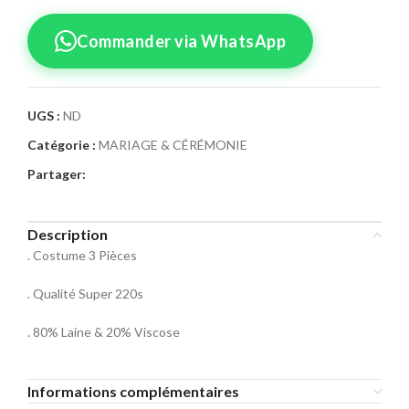
Commander via WhatsApp
UGS :
ND
Catégorie :
MARIAGE & CÉRÉMONIE
Confirmez votre
Partager:
commande
Sélectionnez la taille pour le produit
Description
Costume 3 Pièces M1
. Costume 3 Pièces
Taille Costume
. Qualité Super 220s
46
48
50
. 80% Laine & 20% Viscose
52
54
56
Informations complémentaires