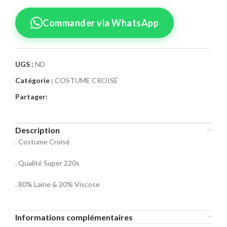
Commander via WhatsApp
UGS :
ND
Catégorie :
COSTUME CROISÉ
Confirmez votre
Partager:
commande
Sélectionnez la taille pour le produit
Description
Costume Croisé 17
. Costume Croisé
Taille Costume
. Qualité Super 220s
46
48
50
. 80% Laine & 20% Viscose
52
54
56
Informations complémentaires