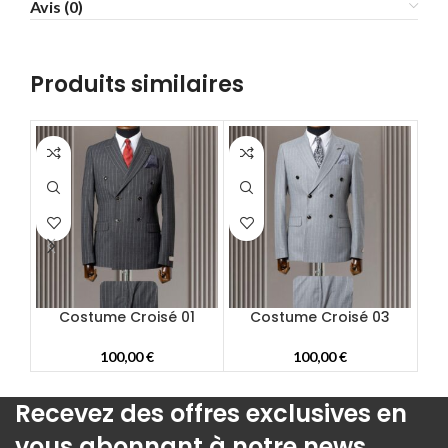
Avis (0)
58
60
62
Produits similaires
64
66
68
70
72
Costume Croisé 01
Costume Croisé 03
100,00
€
100,00
€
Recevez des offres exclusives en
vous abonnant à notre news