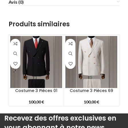
Avis (0)
58
60
62
Produits similaires
64
66
68
70
72
Costume 3 Pièces 01
Costume 3 Pièces 69
100,00
€
100,00
€
Recevez des offres exclusives en
vous abonnant à notre news