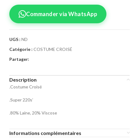
Commander via WhatsApp
UGS :
ND
Catégorie :
COSTUME CROISÉ
Confirmez votre
Partager:
commande
Sélectionnez la taille pour le produit
Description
Costume Croisé 03
.Costume Croisé
Taille Costume
.Super 220s’
46
48
50
.80% Laine, 20% Viscose
52
54
56
Informations complémentaires