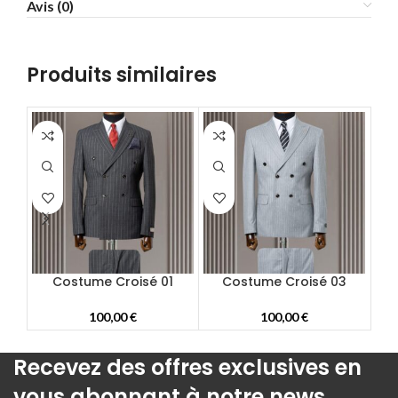
Avis (0)
58
60
62
Produits similaires
64
66
68
70
72
Costume Croisé 01
Costume Croisé 03
100,00
€
100,00
€
Recevez des offres exclusives en
vous abonnant à notre news