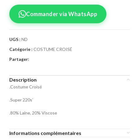
Commander via WhatsApp
UGS :
ND
Catégorie :
COSTUME CROISÉ
Confirmez votre
Partager:
commande
Sélectionnez la taille pour le produit
Description
Costume Croisé 08
.Costume Croisé
Taille Costume
.Super 220s’
46
48
50
.80% Laine, 20% Viscose
52
54
56
Informations complémentaires