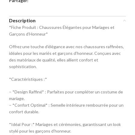
Partager:
commande
Sélectionnez la taille pour le produit
Description
Mocassin
*Fiche Produit : Chaussures Élégantes pour Mariages et
Garçons d’Honneur*
Pointure
Offrez une touche d’élégance avec nos chaussures raffinées,
40
42
44
idéales pour les mariés et garçons d’honneur. Conçues avec
des matériaux de qualité, elles allient confort et
sophistication.
46
48
*Caractéristiques :*
– *Design Raffiné* : Parfaites pour compléter un costume de
mariage.
– *Confort Optimal* : Semelle intérieure rembourrée pour un
confort durable.
*Idéal Pour :* Mariages et cérémonies, garantissant un look
stylé pour les garçons d’honneur.