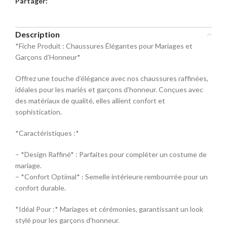
Partager:
commande
Sélectionnez la taille pour le produit
Description
Mocassin
*Fiche Produit : Chaussures Élégantes pour Mariages et
Garçons d’Honneur*
Pointure
Offrez une touche d’élégance avec nos chaussures raffinées,
40
42
44
idéales pour les mariés et garçons d’honneur. Conçues avec
des matériaux de qualité, elles allient confort et
sophistication.
46
48
*Caractéristiques :*
– *Design Raffiné* : Parfaites pour compléter un costume de
mariage.
– *Confort Optimal* : Semelle intérieure rembourrée pour un
confort durable.
*Idéal Pour :* Mariages et cérémonies, garantissant un look
stylé pour les garçons d’honneur.