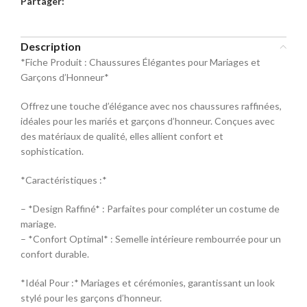
Partager:
commande
Sélectionnez la taille pour le produit
Description
Mocassin
*Fiche Produit : Chaussures Élégantes pour Mariages et
Garçons d’Honneur*
Pointure
Offrez une touche d’élégance avec nos chaussures raffinées,
40
42
44
idéales pour les mariés et garçons d’honneur. Conçues avec
des matériaux de qualité, elles allient confort et
sophistication.
46
48
*Caractéristiques :*
– *Design Raffiné* : Parfaites pour compléter un costume de
mariage.
– *Confort Optimal* : Semelle intérieure rembourrée pour un
confort durable.
*Idéal Pour :* Mariages et cérémonies, garantissant un look
stylé pour les garçons d’honneur.