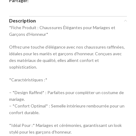
Partager:
commande
Sélectionnez la taille pour le produit
Description
Mocassin
*Fiche Produit : Chaussures Élégantes pour Mariages et
Garçons d’Honneur*
Pointure
Offrez une touche d’élégance avec nos chaussures raffinées,
40
42
44
idéales pour les mariés et garçons d’honneur. Conçues avec
des matériaux de qualité, elles allient confort et
sophistication.
46
48
*Caractéristiques :*
– *Design Raffiné* : Parfaites pour compléter un costume de
mariage.
– *Confort Optimal* : Semelle intérieure rembourrée pour un
confort durable.
*Idéal Pour :* Mariages et cérémonies, garantissant un look
stylé pour les garçons d’honneur.