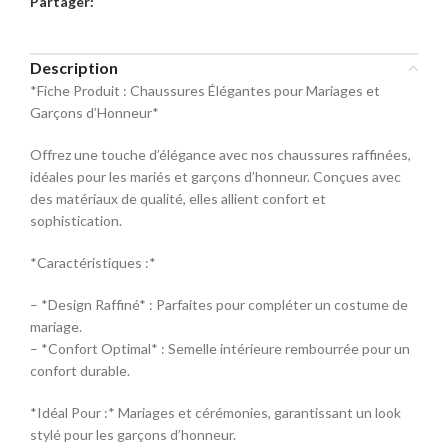
Partager:
commande
Sélectionnez la taille pour le produit
Description
Mocassin
*Fiche Produit : Chaussures Élégantes pour Mariages et
Garçons d’Honneur*
Pointure
Offrez une touche d’élégance avec nos chaussures raffinées,
40
42
44
idéales pour les mariés et garçons d’honneur. Conçues avec
des matériaux de qualité, elles allient confort et
sophistication.
46
48
*Caractéristiques :*
– *Design Raffiné* : Parfaites pour compléter un costume de
mariage.
– *Confort Optimal* : Semelle intérieure rembourrée pour un
confort durable.
*Idéal Pour :* Mariages et cérémonies, garantissant un look
stylé pour les garçons d’honneur.