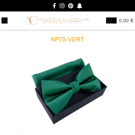
0,00
€