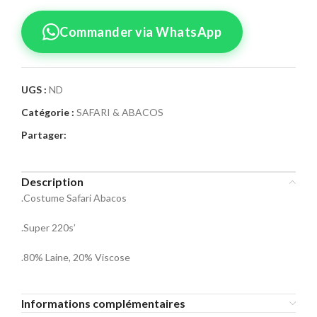
Commander via WhatsApp
UGS :
ND
Catégorie :
SAFARI & ABACOS
Confirmez votre
Partager:
commande
Sélectionnez la taille pour le produit
Description
Safari Abacos
.Costume Safari Abacos
Taille Costume
.Super 220s’
46
48
50
.80% Laine, 20% Viscose
52
54
56
Informations complémentaires