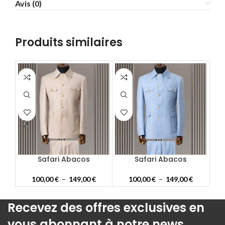
Avis (0)
58
60
62
Produits similaires
64
66
68
70
72
Safari Abacos
Safari Abacos
100,00
€
–
149,00
€
100,00
€
–
149,00
€
Recevez des offres exclusives en
vous abonnant à notre news