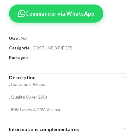
Commander via WhatsApp
UGS :
ND
Catégorie :
COSTUME 3 PIÈCES
Confirmez votre
Partager:
commande
Sélectionnez la taille pour le produit
Description
Costume 3 Pièces 60
. Costume 3 Pièces
Taille Costume
. Qualité Super 220s
46
48
50
. 80% Laines & 20% Viscose
52
54
56
Informations complémentaires