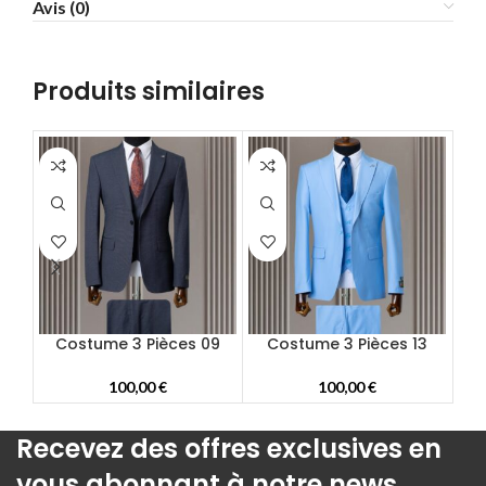
Avis (0)
58
60
62
Produits similaires
64
66
68
70
72
Costume 3 Pièces 09
Costume 3 Pièces 13
C
100,00
€
100,00
€
Recevez des offres exclusives en
vous abonnant à notre news