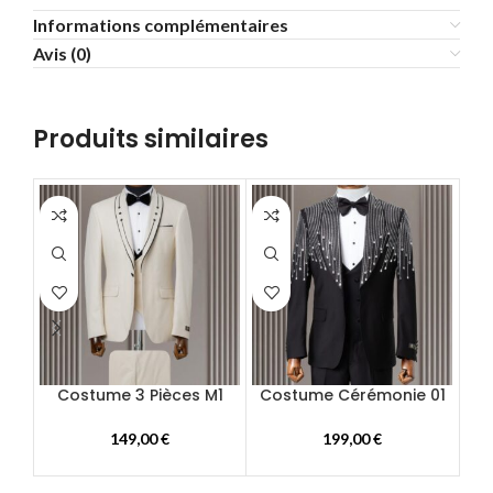
Informations complémentaires
58
60
62
Avis (0)
64
66
68
Produits similaires
70
72
Costume 3 Pièces M1
Costume Cérémonie 01
Co
149,00
€
199,00
€