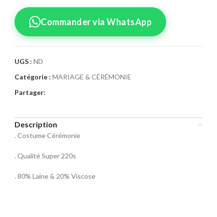
Commander via WhatsApp
UGS :
ND
Catégorie :
MARIAGE & CÉRÉMONIE
Confirmez votre
Partager:
commande
Sélectionnez la taille pour le produit
Description
Costume Cérémonie 01
. Costume Cérémonie
Taille Costume
. Qualité Super 220s
46
48
50
. 80% Laine & 20% Viscose
52
54
56