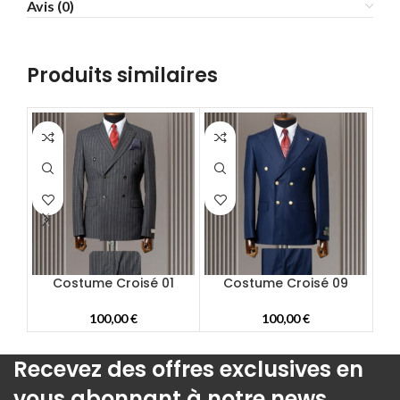
Avis (0)
58
60
62
Produits similaires
64
66
68
70
72
Costume Croisé 01
Costume Croisé 09
100,00
€
100,00
€
Recevez des offres exclusives en
vous abonnant à notre news