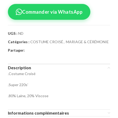
Commander via WhatsApp
UGS :
ND
Catégories :
COSTUME CROISÉ
,
MARIAGE & CÉRÉMONIE
Confirmez votre
Partager:
commande
Sélectionnez la taille pour le produit
Description
Costume Croisé 01
.Costume Croisé
Taille Costume
.Super 220s’
46
48
50
.80% Laine, 20% Viscose
52
54
56
Informations complémentaires