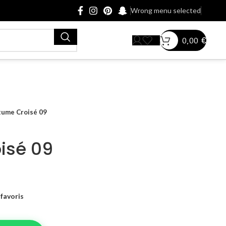
Wrong menu selected
0,00
€
tume Croisé 09
isé 09
favoris