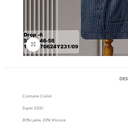
Agrandir
DES
.Costume Croisé
.Super 220s’
.80% Laine, 20% Viscose