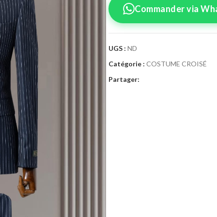
Commander via Wh
UGS :
ND
Catégorie :
COSTUME CROISÉ
Confirmez vo
Partager:
Sélectionnez la tai
Costume 
Taille Costume
46
4
52
5
58
6