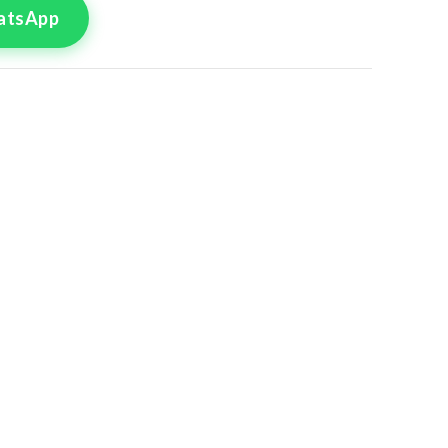
atsApp
tre commande
lle pour le produit
Croisé 09
8
50
4
56
0
62