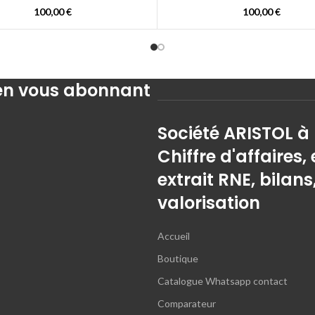
100,00
€
100,00
€
 en vous abonnant
Société ARISTOL à
Chiffre d'affaires, 
extrait RNE, bilans
valorisation
Accueil
Boutique
Catalogue Whatsapp contact
Comparateur