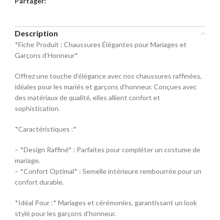
Partager:
commande
Sélectionnez la taille pour le produit
Description
Mocassin
*Fiche Produit : Chaussures Élégantes pour Mariages et
Garçons d’Honneur*
Pointure
Offrez une touche d’élégance avec nos chaussures raffinées,
40
42
44
idéales pour les mariés et garçons d’honneur. Conçues avec
des matériaux de qualité, elles allient confort et
sophistication.
46
48
*Caractéristiques :*
– *Design Raffiné* : Parfaites pour compléter un costume de
mariage.
– *Confort Optimal* : Semelle intérieure rembourrée pour un
confort durable.
*Idéal Pour :* Mariages et cérémonies, garantissant un look
stylé pour les garçons d’honneur.