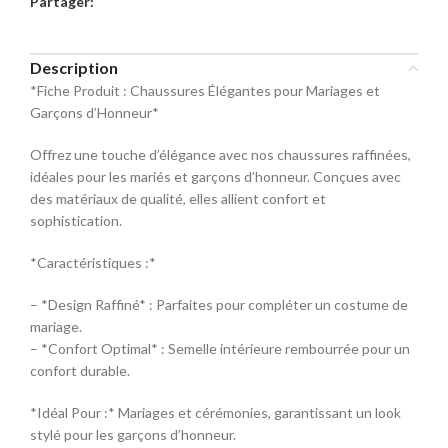
Partager:
commande
Sélectionnez la taille pour le produit
Description
Mocassin
*Fiche Produit : Chaussures Élégantes pour Mariages et
Garçons d’Honneur*
Pointure
Offrez une touche d’élégance avec nos chaussures raffinées,
40
42
44
idéales pour les mariés et garçons d’honneur. Conçues avec
des matériaux de qualité, elles allient confort et
sophistication.
46
48
*Caractéristiques :*
– *Design Raffiné* : Parfaites pour compléter un costume de
mariage.
– *Confort Optimal* : Semelle intérieure rembourrée pour un
confort durable.
*Idéal Pour :* Mariages et cérémonies, garantissant un look
stylé pour les garçons d’honneur.