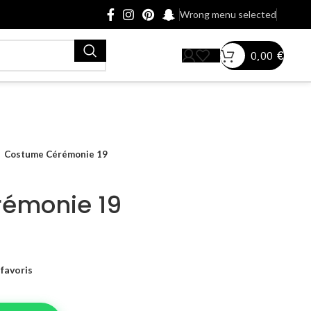
Wrong menu selected
0,00
€
Costume Cérémonie 19
émonie 19
favoris