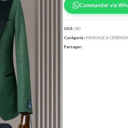
Commander via Wh
UGS :
ND
Catégorie :
MARIAGE & CÉRÉMON
Confirmez vo
Partager:
Sélectionnez la tai
Costume Cé
Taille Costume
46
4
52
5
58
6