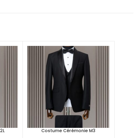
2L
Costume Cérémonie M3
Co