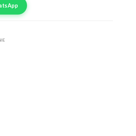
atsApp
IE
tre commande
lle pour le produit
rémonie 19
8
50
4
56
0
62